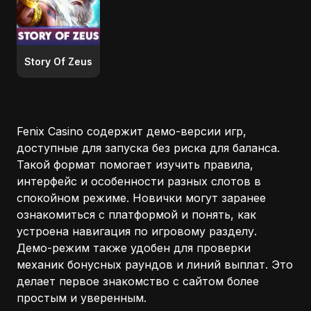
Story Of Zeus
Fenix Casino содержит демо-версии игр,
доступные для запуска без риска для баланса.
Такой формат помогает изучить правила,
интерфейс и особенности разных слотов в
спокойном режиме. Новички могут заранее
ознакомиться с платформой и понять, как
устроена навигация по игровому разделу.
Демо-режим также удобен для проверки
механик бонусных раундов и линий выплат. Это
делает первое знакомство с сайтом более
простым и уверенным.