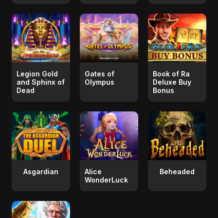
Legion Gold
Gates of
Book of Ra
and Sphinx of
Olympus
Deluxe Buy
Dead
Bonus
Asgardian
Alice
Beheaded
WonderLuck