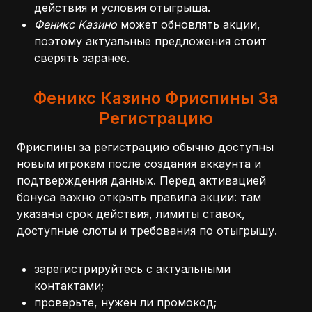
действия и условия отыгрыша.
Феникс Казино
может обновлять акции,
поэтому актуальные предложения стоит
сверять заранее.
Феникс Казино Фриспины За
Регистрацию
Фриспины за регистрацию обычно доступны
новым игрокам после создания аккаунта и
подтверждения данных. Перед активацией
бонуса важно открыть правила акции: там
указаны срок действия, лимиты ставок,
доступные слоты и требования по отыгрышу.
зарегистрируйтесь с актуальными
контактами;
проверьте, нужен ли промокод;