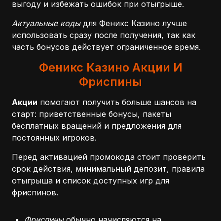
выгоду и избежать ошибок при отыгрыше.
Актуальные коды
для Феникс Казино лучше
использовать сразу после получения, так как
часть бонусов действует ограниченное время.
Феникс Казино Акции И
Фриспины
Акции
помогают получить больше шансов на
старт: приветственные бонусы, пакеты
бесплатных вращений и предложения для
постоянных игроков.
Перед активацией промокода стоит проверить
срок действия, минимальный депозит, правила
отыгрыша и список доступных игр для
фриспинов.
Фриспины
обычно начисляются на