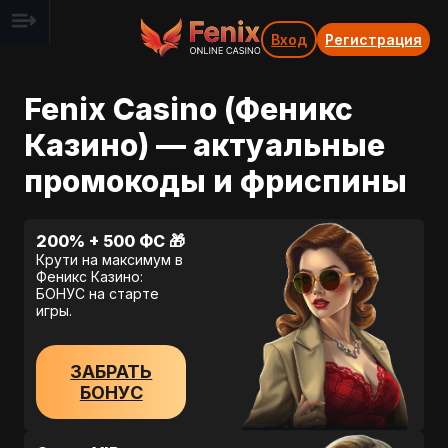
Вход
Регистрация
Fenix Casino (Феникс
Казино) — актуальные
промокоды и фриспины
200% + 500 ФС 🎁
Крути на максимум в
Феникс Казино:
БОНУС на старте
игры.
ЗАБРАТЬ
БОНУС